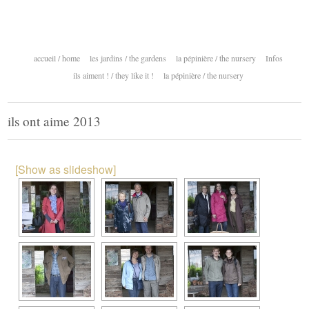
accueil / home
les jardins / the gardens
la pépinière / the nursery
Infos
ils aiment ! / they like it !
la pépinière / the nursery
ils ont aime 2013
[Show as slideshow]