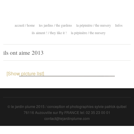
accueil / home
les jardins / the gardens
la pépinière / the nursery
Infos
ils aiment ! / they like it !
la pépinière / the nursery
ils ont aime 2013
[Show picture list]
© le jardin plume 2015 / conception et photographies sylvie patrick quibel
76116 Auzouviile sur Ry FRANCE tel: 02 35 23 00 01
contact@lejardinplume.com