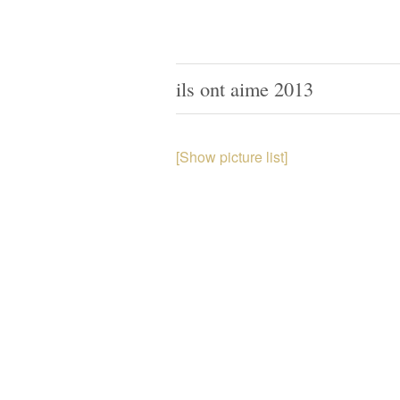
ils ont aime 2013
[Show picture list]