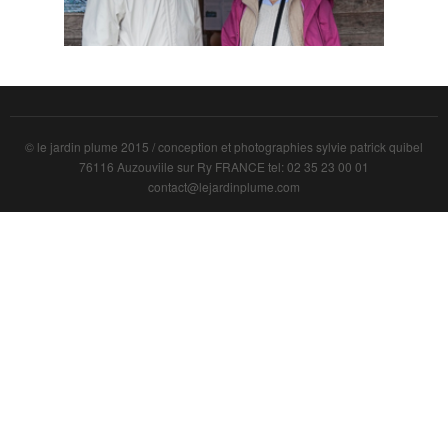
© le jardin plume 2015 / conception et photographies sylvie patrick quibel
76116 Auzouviile sur Ry FRANCE tel: 02 35 23 00 01
contact@lejardinplume.com