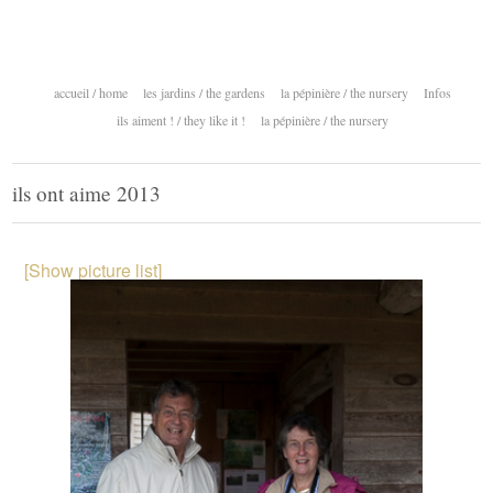
accueil / home
les jardins / the gardens
la pépinière / the nursery
Infos
ils aiment ! / they like it !
la pépinière / the nursery
ils ont aime 2013
[Show picture list]