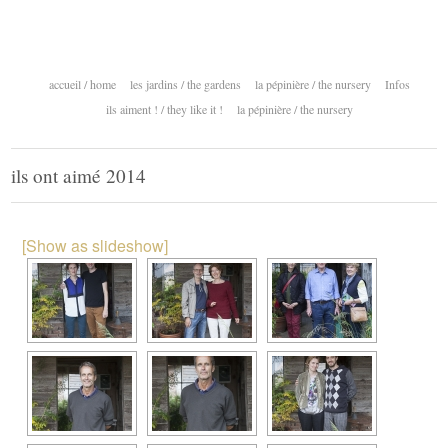
accueil / home
les jardins / the gardens
la pépinière / the nursery
Infos
ils aiment ! / they like it !
la pépinière / the nursery
ils ont aimé 2014
[Show as slideshow]