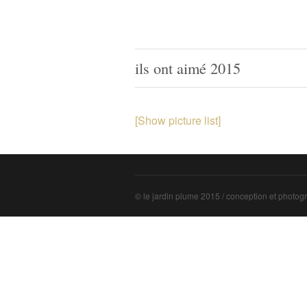
ils ont aimé 2015
[Show picture list]
© le jardin plume 2015 / conception et photogr