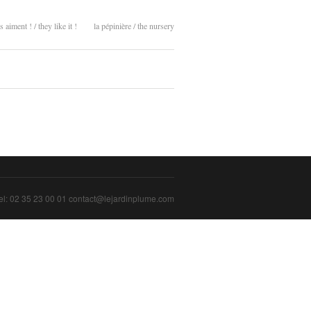
ls aiment ! / they like it !
la pépinière / the nursery
l: 02 35 23 00 01 contact@lejardinplume.com