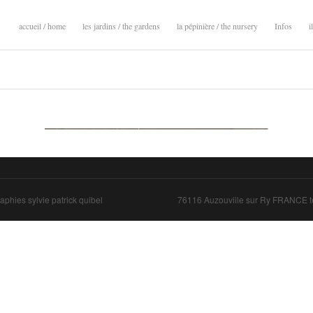
accueil / home
les jardins / the gardens
la pépinière / the nursery
Infos
i
aphies sylvie patrick quibel
76116 Auzouviile sur Ry FRANCE te