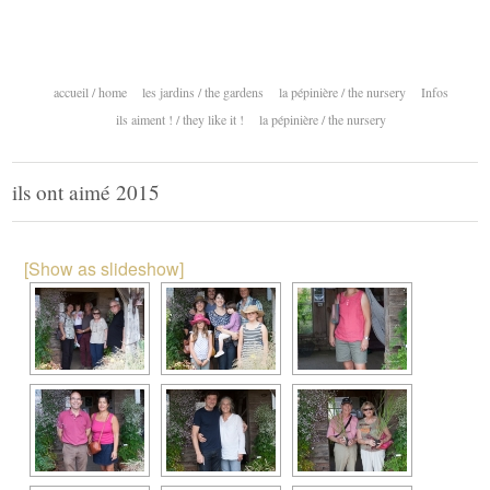
accueil / home
les jardins / the gardens
la pépinière / the nursery
Infos
ils aiment ! / they like it !
la pépinière / the nursery
ils ont aimé 2015
[Show as slideshow]