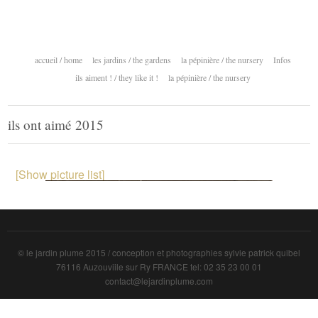
accueil / home
les jardins / the gardens
la pépinière / the nursery
Infos
ils aiment ! / they like it !
la pépinière / the nursery
ils ont aimé 2015
[Show picture list]
© le jardin plume 2015 / conception et photographies sylvie patrick quibel
76116 Auzouviile sur Ry FRANCE tel: 02 35 23 00 01
contact@lejardinplume.com