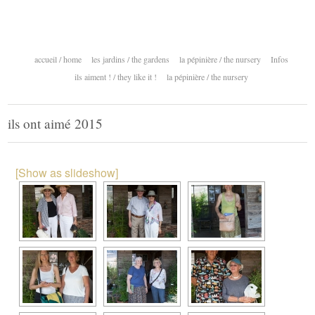
accueil / home
les jardins / the gardens
la pépinière / the nursery
Infos
ils aiment ! / they like it !
la pépinière / the nursery
ils ont aimé 2015
[Show as slideshow]