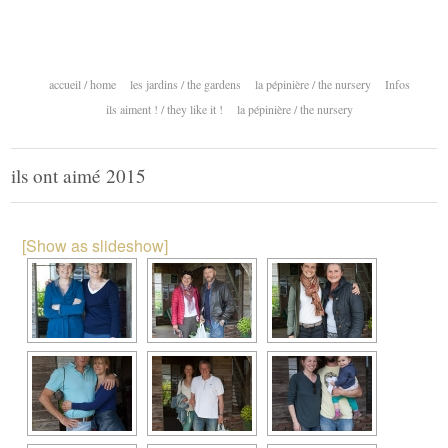
accueil / home
les jardins / the gardens
la pépinière / the nursery
Infos
ils aiment ! / they like it !
la pépinière / the nursery
ils ont aimé 2015
[Show as slideshow]